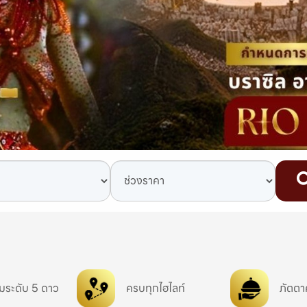
มระดับ 5 ดาว
ครบทุกไฮไลท์
ภัตตา