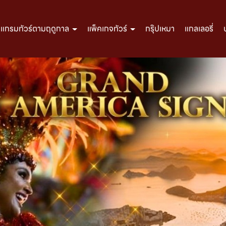
รแกรมทัวร์ตามฤดูกาล
แพ็คเกจทัวร์
กรุ๊ปเหมา
แกลเลอรี่