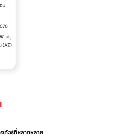
ขอบ
2570
ลี เปรู
น (AZ)
ฯ
างทัวร์ที่หลากหลาย