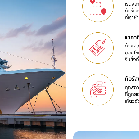
เร้นจ์ส
ทัวร์แอ
ที่เรา
ราคาที
ด้วยควา
มอบให้ก
รับสิ่งที
ทัวร์
ทุกสถาน
ที่ถูกย
เที่ยวต