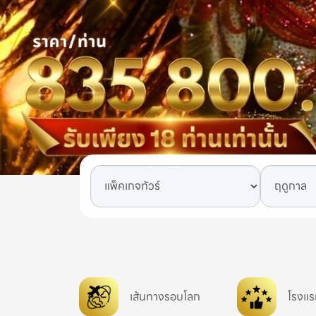
เส้นทางรอบโลก
โรงแร