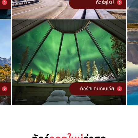
ทัวร์ยุโรป
ทัวร์สแกนดิเนเวีย