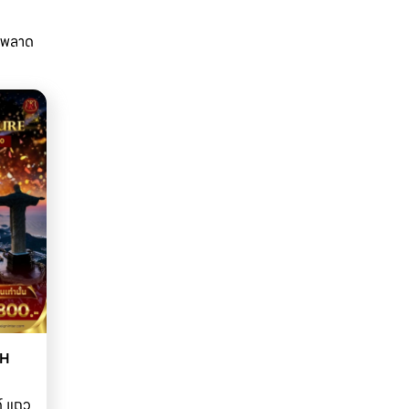
วรพลาด
H 
์ แถว